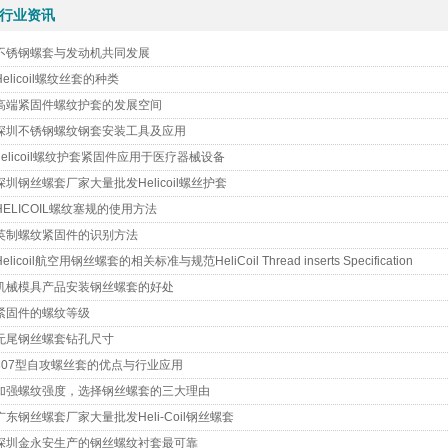
16
16
16
行业资讯
装实业有限公司 0755-88843616
装实业有限公司 0755-88843616
装实业有限公司 0755-88843616
不锈钢螺套与发动机共同发展
Helicoil螺纹丝套的种类
高端紧固件螺纹护套的发展空间
深圳不锈钢螺纹钢套安装工具及应用
helicoil螺纹护套紧固件应用于医疗器械设备
深圳钢丝螺套厂家大量批发Helicoil螺丝护套
HELICOIL螺纹塞规的使用方法
英制螺纹紧固件的识别方法
Helicoil航空用钢丝螺套的相关标准与规范HeliCoil Thread inserts Specification
机械模具产品安装钢丝螺套的好处
紧固件的螺纹等级
无尾钢丝螺套钻孔尺寸
307型自攻螺丝套的优点与行业应用
加强螺纹强度，选择钢丝螺套的三大理由
广东钢丝螺套厂家大量批发Heli-Coil钢丝螺套
深圳金永安生产的钢丝螺纹衬套最可靠