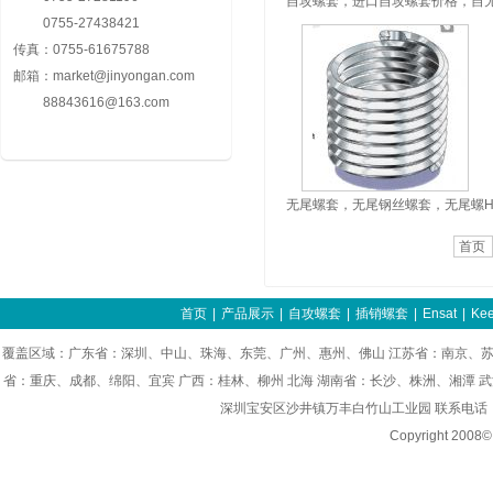
自攻螺套，进口自攻螺套价格，自
0755-27438421
攻螺纹护套批发
传真：
0755-61675788
邮箱：
market@jinyongan.com
88843616@163.com
无尾螺套，无尾钢丝螺套，无尾螺
纹护套，KATO无尾螺套
首页
首页
|
产品展示
|
自攻螺套
|
插销螺套
|
Ensat
|
Kee
覆盖区域：广东省：深圳、中山、珠海、东莞、广州、惠州、佛山 江苏省：南京、苏
省：重庆、成都、绵阳、宜宾 广西：桂林、柳州 北海 湖南省：长沙、株洲、湘潭 
深圳宝安区沙井镇万丰白竹山工业园 联系电话：0755-8
Copyright 200