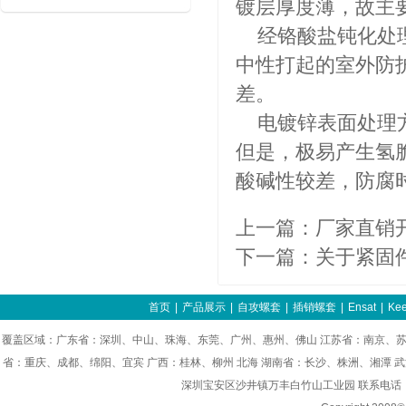
镀层厚度薄，故主
经铬酸盐钝化处理
中性打起的室外防
差。
电镀锌表面处理方
但是，极易产生氢
酸碱性较差，防腐
上一篇：
厂家直销
下一篇：
关于紧固
首页
|
产品展示
|
自攻螺套
|
插销螺套
|
Ensat
|
Kee
覆盖区域：广东省：深圳、中山、珠海、东莞、广州、惠州、佛山 江苏省：南京、苏
省：重庆、成都、绵阳、宜宾 广西：桂林、柳州 北海 湖南省：长沙、株洲、湘潭 
深圳宝安区沙井镇万丰白竹山工业园 联系电话：0755-8