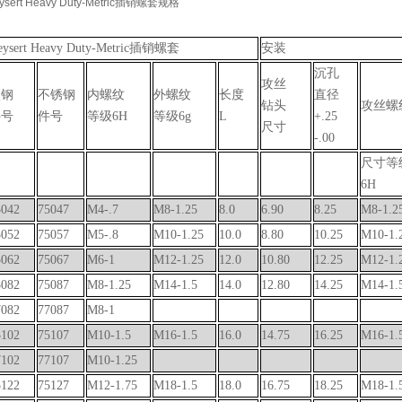
ysert Heavy Duty-Metric插销螺套规格
ysert Heavy Duty-Metric
插销螺套
安装
沉孔
攻丝
碳钢
不锈钢
内螺纹
外螺纹
长度
直径
钻头
攻丝螺
件号
件号
等级
6H
等级
6g
L
+.25
尺寸
-.00
尺寸等
6H
5042
75047
M4-.7
M8-1.25
8.0
6.90
8.25
M8-1.2
5052
75057
M5-.8
M10-1.25
10.0
8.80
10.25
M10-1.
5062
75067
M6-1
M12-1.25
12.0
10.80
12.25
M12-1.
5082
75087
M8-1.25
M14-1.5
14.0
12.80
14.25
M14-1.
7082
77087
M8-1
5102
75107
M10-1.5
M16-1.5
16.0
14.75
16.25
M16-1.
7102
77107
M10-1.25
5122
75127
M12-1.75
M18-1.5
18.0
16.75
18.25
M18-1.