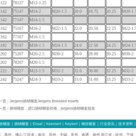
8122
78127
M12-1.25
5142
75147
M14-2
M20-1.5
20.0
18.75
20.25
M20-1.
7142
77147
M14-1.5
5162
75167
M16-2
M22-1.5
22.0
20.50
22.25
M22-1.
7162
77167
M16-1.5
8182
78187
M18-1.5
M24-1.5
24.0
22.50
24.25
M24-1.
5202
75207
M20-2.5
M30-2
30.0
28.00
30.25
M30-2
8202
78207
M20-1.5
8222
78227
M22-1.5
M32-2
32.0
30.00
32.25
M32-2
5242
75247
M24-3
M33-2
33.0
31.00
33.25
M33-2
一页：
Jergens插销螺套Jergens threaded inserts
一页：
插销螺套，进口插销螺套价格，jergens插销螺套批发
攻螺套
|
插销螺套
|
Ensat
|
Keensert
|
Keysert
|
钢丝螺套
|
行业资讯
|
技术资料
|
、惠州、佛山 江苏省：南京、苏州、无锡、常州、南通、扬州 浙江省：杭州、宁波、