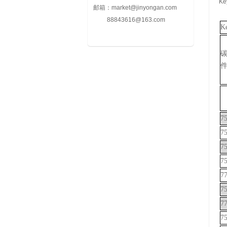
Ke
邮箱：
market@jinyongan.com
88843616@163.com
Ke
7
7
7
7
7
7
7
7