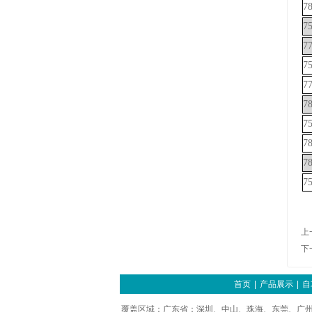
7
7
7
7
7
7
7
7
7
7
上
下
首页
|
产品展示
|
自
覆盖区域：广东省：深圳、中山、珠海、东莞、广州