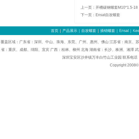
上一页：
开槽碳钢螺套M10*1.5-18
下一页：
Ensat自攻螺套
首页
|
产品展示
|
自攻螺套
|
插销螺套
|
Ensat
|
Kee
覆盖区域：广东省：深圳、中山、珠海、东莞、广州、惠州、佛山 江苏省：南京、苏
省：重庆、成都、绵阳、宜宾 广西：桂林、柳州 北海 湖南省：长沙、株洲、湘潭 
深圳宝安区沙井镇万丰白竹山工业园 联系电话：0755-8
Copyright 200