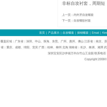
非标自攻衬套，周期短
上一页：
内外牙自攻螺套
下一页：
自攻螺纹衬套
首页
|
产品展示
|
自攻螺套
|
插销螺套
|
Ensat
|
Kee
覆盖区域：广东省：深圳、中山、珠海、东莞、广州、惠州、佛山 江苏省：南京、苏
省：重庆、成都、绵阳、宜宾 广西：桂林、柳州 北海 湖南省：长沙、株洲、湘潭 
深圳宝安区沙井镇万丰白竹山工业园 联系电话：0755-8
Copyright 200