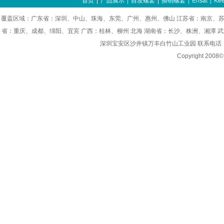
首页
|
产品展示
|
自攻螺套
|
插销螺套
|
Ensat
|
Kee
覆盖区域：广东省：深圳、中山、珠海、东莞、广州、惠州、佛山 江苏省：南京、苏
省：重庆、成都、绵阳、宜宾 广西：桂林、柳州 北海 湖南省：长沙、株洲、湘潭 
深圳宝安区沙井镇万丰白竹山工业园 联系电话：0755-8
Copyright 200