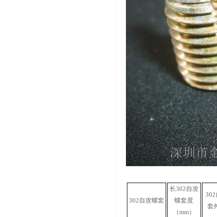
长302
自攻
302
302
自攻螺套
螺套
度
套
（mm）