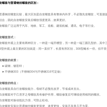
攻螺套与普通钢丝螺套的区别：
普通钢丝螺套比较，最大区别是自攻螺套具有整体内外牙，不必预先攻螺纹，可直接旋
结合，因此自攻螺套安装后螺纹强度更高，效果更好。
攻螺套广泛运用于汽车、地铁、军工、造船、建筑机械、通讯、电子等行业。
攻螺套形式：
攻螺套外观上主要有两种区分，一种是一端开槽型，另一种是一端三圆孔型的，其中三圆孔
08型外观上最主要的区别就是：同一直径下，长度有所区别，308型略长一些。但不
攻螺套的材质：
碳钢，镀彩锌；
不锈钢303（不锈钢304与不锈钢316可定做）
攻螺套的特点：
自攻螺套具自行攻螺纹能力，母材不必预先攻牙，节省成本支出。
自攻螺套对于己溃牙之母螺纹具有修护作用，螺纹修复后可继续使用相同的螺丝。
自攻螺套对振动抵抗力强，可防止松动。
自攻螺套安装比普通钢丝螺套更简便、速度更快，安装不良率几乎为零。