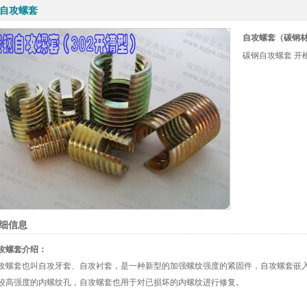
16
16
16
自攻螺套
装实业有限公司 0755-88843616
装实业有限公司 0755-88843616
装实业有限公司 0755-88843616
自攻螺套（碳钢
碳钢自攻螺套 开
细信息
攻螺套介绍：
攻螺套也叫自攻牙套、自攻衬套，是一种新型的加强螺纹强度的紧固件，自攻螺套嵌
较高强度的内螺纹孔，自攻螺套也用于对已损坏的内螺纹进行修复。