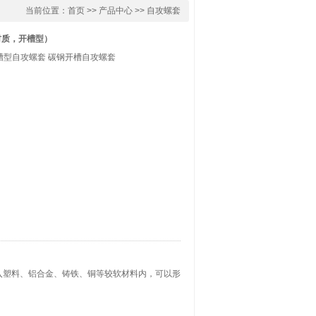
当前位置：
首页
>>
产品中心
>>
自攻螺套
材质，开槽型）
槽型自攻螺套 碳钢开槽自攻螺套
入塑料、铝合金、铸铁、铜等较软材料内，可以形